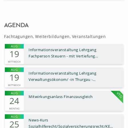
AGENDA
Fachtagungen, Weiterbildungen, Veranstaltungen
AUG
Informationsveranstaltung Lehrgang
19
Fachperson Steuern - mit Vertiefung
Gemeindesteueramt - Weinfelden
MITTWOCH
AUG
Informationsveranstaltung Lehrgang
19
Verwaltungsökonom/ -in Thurgau -
Weinfelden
MITTWOCH
VTG
AUG
Mitwirkungsanlass Finanzausgleich
24
MONTAG
AUG
News-Kurs
25
Sozialhilferecht/Sozialversicherungsrecht/KES-