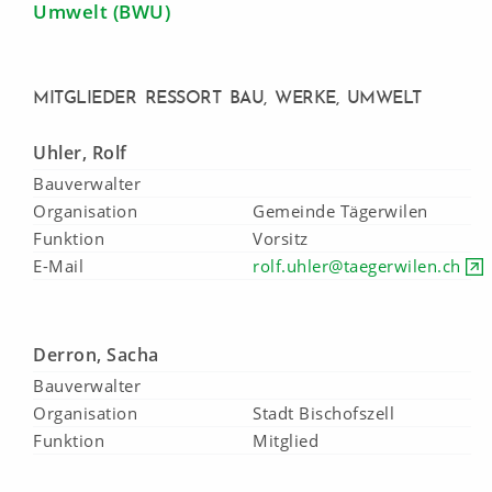
Umwelt (BWU)
Vorstand
LOGIN
Geschäftsstelle
MITGLIEDER RESSORT BAU, WERKE, UMWELT
Ressorts + Kommissionen
Uhler, Rolf
Bauverwalter
eTG
Organisation
Gemeinde Tägerwilen
Funktion
Vorsitz
E-Mail
rolf.uhler@taegerwilen.ch
Kontrollstelle
LOGIN
Derron, Sacha
Bauverwalter
Organisation
Stadt Bischofszell
Funktion
Mitglied