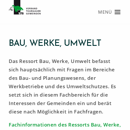
MENÜ
BAU, WERKE, UMWELT
Startseite
Startseite
Das Ressort Bau, Werke, Umwelt befasst
sich hauptsächlich mit Fragen im Bereiche
Verband
Verband
des Bau- und Planungswesens, der
Werkbetriebe und des Umweltschutzes. Es
Agenda
Über den VTG
setzt sich in diesem Fachbereich für die
Interessen der Gemeinden ein und berät
Informationen
Organisation
diese nach Möglichkeit in Fachfragen.
Karriere
Mitglieder
Fachinformationen des Ressorts Bau, Werke,