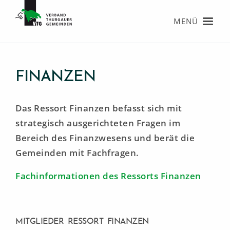
MENÜ
FINANZEN
Startseite
Startseite
Das Ressort Finanzen befasst sich mit
strategisch ausgerichteten Fragen im
Verband
Verband
Bereich des Finanzwesens und berät die
Gemeinden mit Fachfragen.
Agenda
Über den VTG
Fachinformationen des Ressorts Finanzen
Informationen
Organisation
Karriere
Mitglieder
MITGLIEDER RESSORT FINANZEN