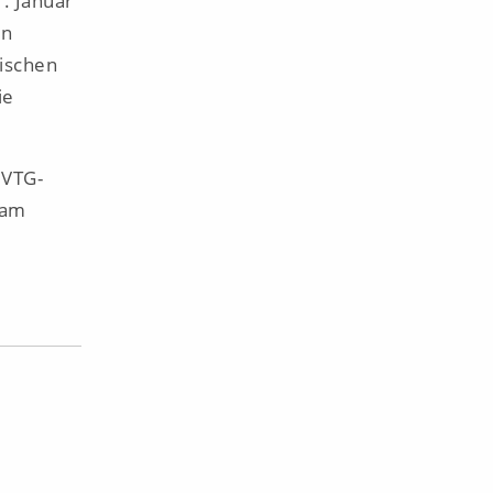
1. Januar
en
tischen
ie
 VTG-
 am