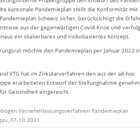
altungsinterne Projektgruppe den Entwurf des Pandem
llte kantonale Pandemieplan stellt die Konformität mi
-Pandemieplan Schweiz sicher, berücksichtigt die Erfa
ntnisse aus der gegenwärtigen Covid-Krise und verfolg
inaus ein skalierbares und risikobasiertes Konzept.
rungsrat möchte den Pandemieplan per Januar 2022 in
and VTG hat im Zirkularverfahren den aus der ad-hoc
uppe erarbeiteten Entwurf der Stellungnahme genehm
ür Gesundheit eingereicht.
ebogen Vernehmlassungsverfahren Pandemieplan
gau_07.10.2021