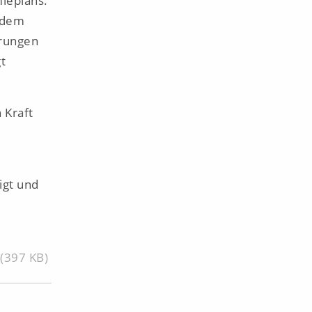
ieplans.
t dem
hrungen
t
 Kraft
igt und
(397 KB)