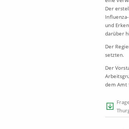
eine verw
Der erste
Influenza
und Erken
darüber h
Der Regie
setzten.
Der Vorst
Arbeitsgr
dem Amt f
Frag
Thur