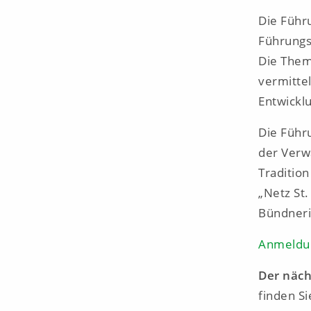
Die Führu
Führungs
Die Them
vermitte
Entwickl
Die Führ
der Verw
Tradition
„Netz St
Bündneri
Anmeldu
Der näch
finden Si