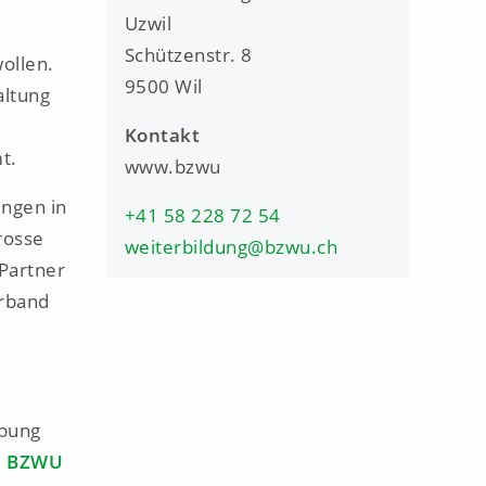
Uzwil
Schützenstr. 8
ollen.
9500 Wil
altung
Kontakt
mt.
www.bzwu
ungen in
+41 58 228 72 54
rosse
weiterbildung@bzwu.ch
 Partner
erband
ibung
 | BZWU